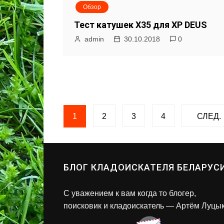
Обзор
Тест катушек X35 для XP DEUS
admin
30.10.2018
0
Н
1
2
3
4
СЛЕД.
а
в
БЛОГ КЛАДОИСКАТЕЛЯ БЕЛАРУС
и
С уважением к вам когда то блогер,
г
поисковик и кладоискатель — Артём Луцык
а