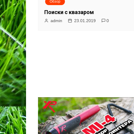
Обзор
Поиски с квазаром
admin
23.01.2019
0