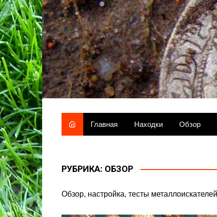
П
е
р
е
й
т
и
к
с
о
Главная
Находки
Обзор
д
е
р
ж
РУБРИКА:
ОБЗОР
и
м
Обзор, настройка, тесты металлоискателей
о
м