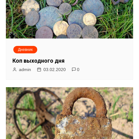
у
Дневник
Коп выходного дня
admin
03.02.2020
0