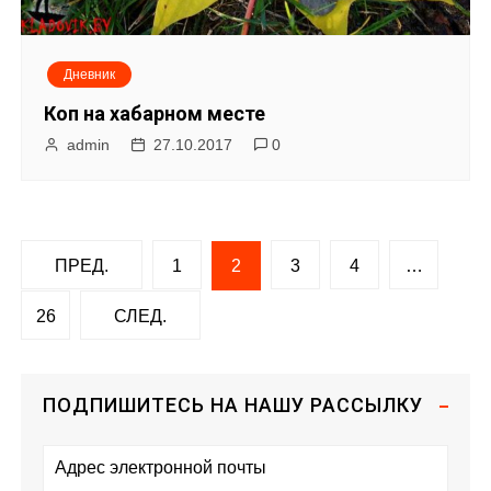
Дневник
Коп на хабарном месте
admin
27.10.2017
0
Н
ПРЕД.
1
2
3
4
…
а
26
СЛЕД.
в
и
ПОДПИШИТЕСЬ НА НАШУ РАССЫЛКУ
г